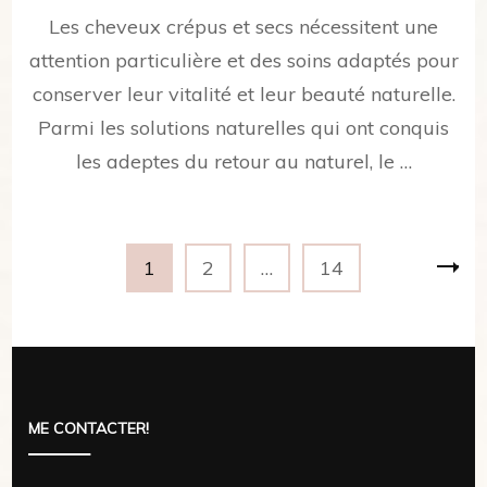
Les cheveux crépus et secs nécessitent une
attention particulière et des soins adaptés pour
conserver leur vitalité et leur beauté naturelle.
Parmi les solutions naturelles qui ont conquis
les adeptes du retour au naturel, le …
Pagination
Page
Page
Page
1
2
…
14
des
publications
ME CONTACTER!