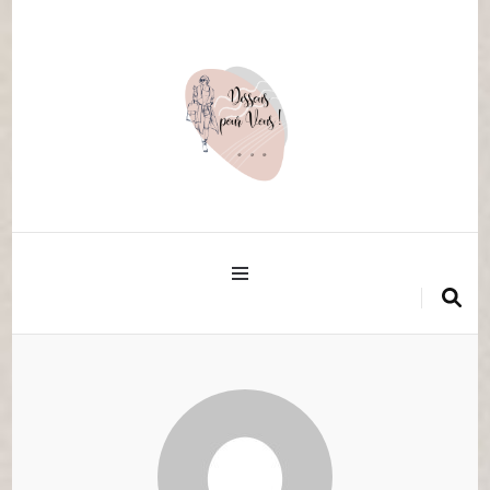
La mode pour vous
Dessouspourvous