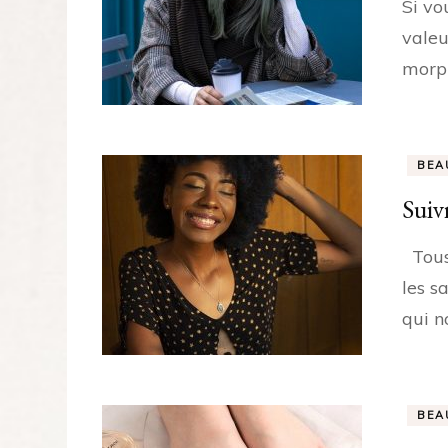
Si vo
valeu
morph
BEA
Suiv
Tous 
les s
qui n
BEA