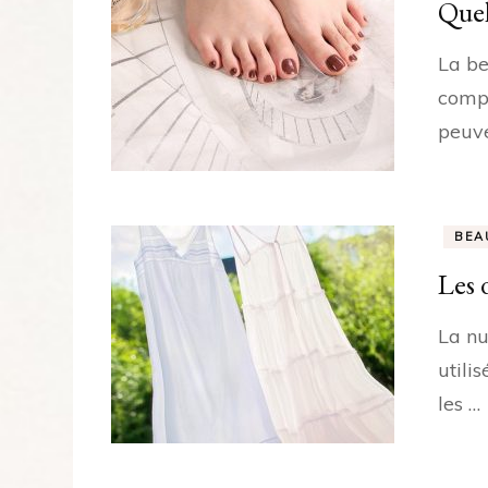
Quel
La be
compr
peuve
BEA
Les 
La nu
utili
les …