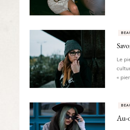
BEA
Savoi
Le pi
cultu
« pier
BEA
Au-d