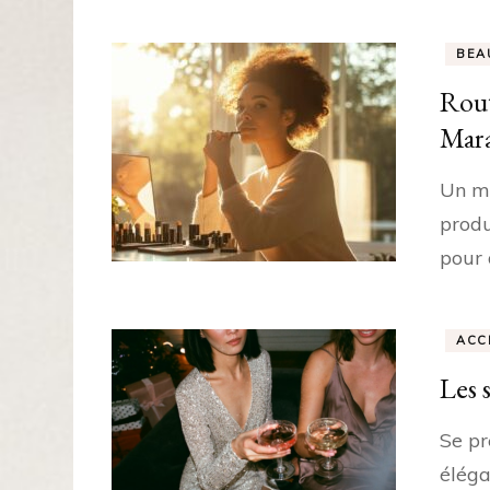
BEA
Rout
Mar
Un ma
produ
pour 
ACC
Les 
Se pr
éléga