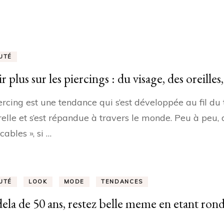
UTÉ
r plus sur les piercings : du visage, des oreille
ercing est une tendance qui s’est développée au fil du
relle et s’est répandue à travers le monde. Peu à peu,
cables », si …
UTÉ
LOOK
MODE
TENDANCES
ela de 50 ans, restez belle meme en etant rond