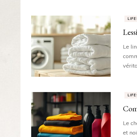
LIF
Less
Le li
comme
vérit
LIF
Comm
Le ch
et no