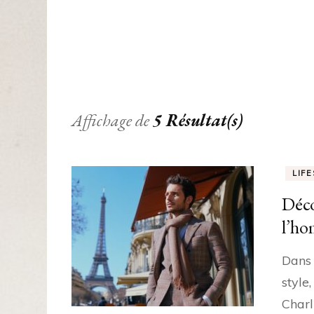
Affichage de
5 Résultat(s)
LIF
Déco
l’h
Dans 
style
Charl