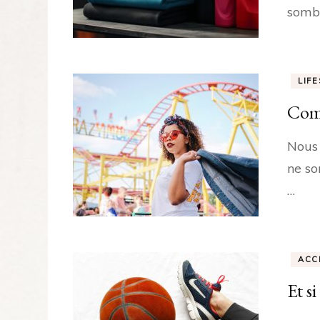
sombr
LIF
Comm
Nous 
ne so
…
ACC
Et s