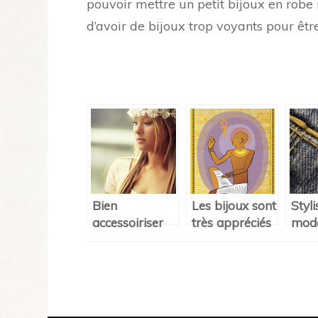
pouvoir mettre un petit bijoux en robe m
d’avoir de bijoux trop voyants pour êtr
Bien
Les bijoux sont
Styli
accessoiriser
très appréciés
modél
ses tenues
des femmes :
surj
Découvrez un
vous 
autre genre
pour
Navigation
bell
d'article