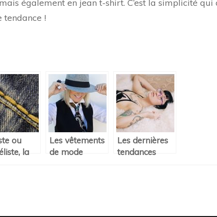
ais également en jean t-shirt. C’est la simplicité qui 
e tendance !
ste ou
Les vêtements
Les dernières
iste, la
de mode
tendances
eteuse
unisexe : une
lingerie 2020
sera utile
tendance à ne
 créer de
pas rater
es tenues